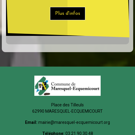
Plus d'infos
Place des Tilleuls
62990 MARESQUEL-ECQUEMICOURT
Email:
mairie@maresquel-ecquemicourt.org
Téléphone:
03.21.90.30.48