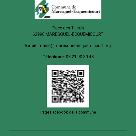
Place des Tilleuls
62990 MARESQUEL-ECQUEMICOURT
Email:
mairie@maresquel-ecquemicourt.org
Téléphone:
03.21.90.30.48
Page Facebook de la commune