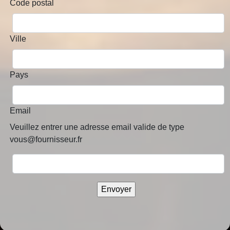
Code postal
Ville
Pays
Email
Veuillez entrer une adresse email valide de type
vous@fournisseur.fr