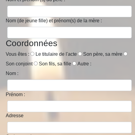
Nom (de jeune fille) et prénom(s) de la mère :
Coordonnées
Vous êtes :
Le titulaire de l'acte
Son père, sa mère
Son conjoint
Son fils, sa fille
Autre :
Nom :
Prénom :
Adresse