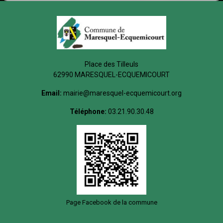
Place des Tilleuls
62990 MARESQUEL-ECQUEMICOURT
Email:
mairie@maresquel-ecquemicourt.org
Téléphone:
03.21.90.30.48
Page Facebook de la commune