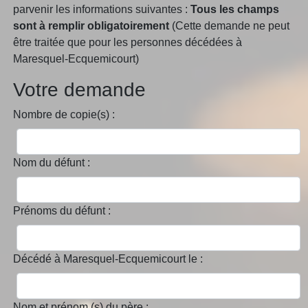
parvenir les informations suivantes :
Tous les champs
sont à remplir obligatoirement
(Cette demande ne peut
être traitée que pour les personnes décédées à
Maresquel-Ecquemicourt)
Votre demande
Nombre de copie(s) :
Nom du défunt :
Prénoms du défunt :
Décédé à Maresquel-Ecquemicourt le :
Nom et prénom (s) du père :